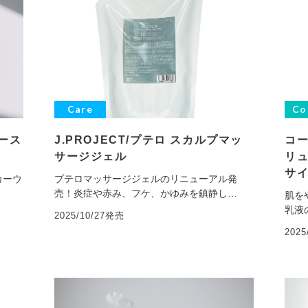
Care
Co
ース
J.PROJECT/プテロ スカルプマッ
コー
サージジェル
リュ
サ
カーウ
プテロマッサージジェルのリニューアル発
売！炎症や赤み、フケ、かゆみを鎮静し…
肌を
乳液
2025/10/27発売
202