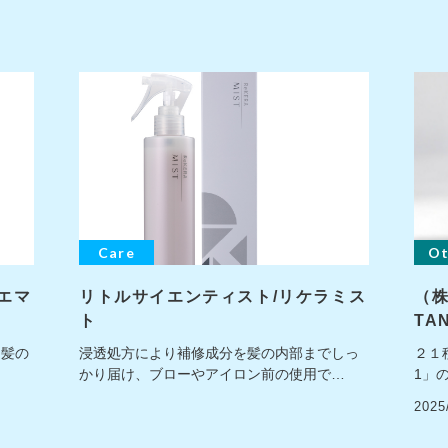
Care
Ot
エマ
リトルサイエンティスト/リケラミス
（株
ト
TA
、髪の
浸透処方により補修成分を髪の内部までしっ
２１
かり届け、ブローやアイロン前の使用で…
1」
202