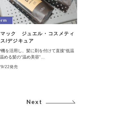
erm
イマック ジュエル・コスメティ
ス/デジキュア
P機を活用し、髪に剤を付けて直接“低温
で温める髪の“温め美容”…
5/9/22発売
Next