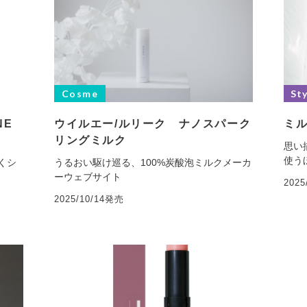
Cosme
Sty
NE
ウイルエー/ルリーク ナノスパーク
ミル
リングミルク
思い
使う
くシ
うるおい駆け巡る、100%炭酸泡ミルクメーカ
ーウェブサイト
202
2025/10/14発売