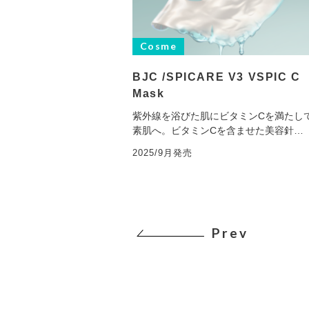
Cosme
BJC /SPICARE V3 VSPIC C
Mask
紫外線を浴びた肌にビタミンCを満たし
素肌へ。ビタミンCを含ませた美容針…
2025/9月発売
Prev