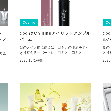
Cosme
Co
ルー
cbd /&Chillingアイリフトアンプル
cb
トメ
バーム
ル
朝のメイク前に使えば、目もとの印象をすっ
夜の
きり整えるサポートに。目もと・口もと…
とり整
の原
2025/10/1発売
202