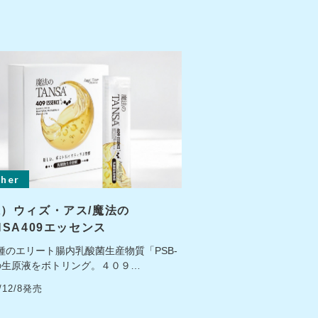
her
）ウィズ・アス/魔法の
NSA409エッセンス
種のエリート腸内乳酸菌生産物質「PSB-
の生原液をボトリング。４０９…
5/12/8発売