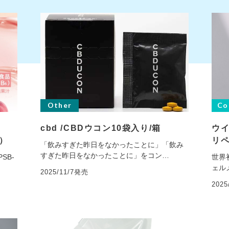
Other
Co
cbd /CBDウコン10袋入り/箱
ウイ
品）
リ
「飲みすぎた昨日をなかったことに」「飲み
すぎた昨日をなかったことに」をコン…
SB-
世界
ェル
2025/11/7発売
202