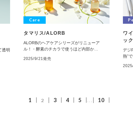
Care
P
タマリス/ALORB
ワ
ック
ALORBのヘアケアシリーズがリニューア
ル！・酵素のチカラで使うほど内部か…
て透明
デジ
熱”
2025/9/21発売
202
1
3
4
5
10
2
...