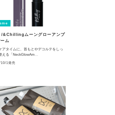
sme
d /&Chillingムーングローアンプ
バーム
ケアタイムに、首もとやデコルテをしっ
える「NeckGlowAm…
5/10/1発売